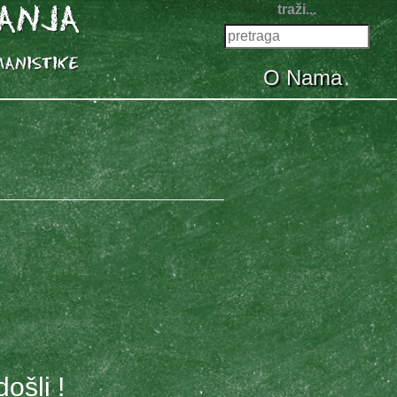
traži...
O Nama
ošli !