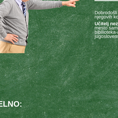
Dobrodošli 
njegovih
ko
Učitelj ne
mesto
sam
bibllioteka
jugosloven
ELNO: