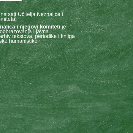
na sajt Učitelja Neznalice i
miteta!
znalica i njegovi komiteti
je
oobrazovanja
i
javna
-arhiv tekstova,
periodike i knjiga
ske humanistike