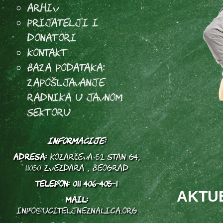
Arhiv
Prijatelji i
donatori
Kontakt
Baza podataka:
Zapošljavanje
radnika u javnom
sektoru
INFORMACIJE:
ADRESA:
Kozarčeva 52 stan G4,
11050 Zvezdara , Beograd
TELEFON:
011 406-405-1
AKTU
MAIL:
info@uciteljneznalica.org