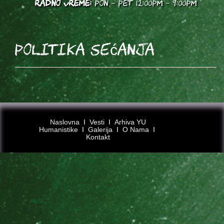
RADNO VREME:
PON - PET 12:00PM - 9:00PM
Politika sećanja
Naslovna
Ι
Vesti
Ι
Arhiva YU
Humanistike
Ι
Galerija
Ι
O Nama
Ι
Kontakt