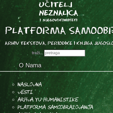
traži...
O Nama
Naslovna
Vesti
Arhva YU Humanistike
Platforma samoobrazovanja