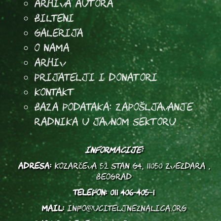
arhiva autora
Bilteni
Galerija
O Nama
Arhiv
Prijatelji i donatori
Kontakt
Baza podataka: Zapošljavanje
radnika u javnom sektoru
INFORMACIJE:
ADRESA:
Kozarčeva 52 stan G4, 11050 Zvezdara ,
Beograd
TELEFON:
011 406-405-1
MAIL:
info@uciteljneznalica.org