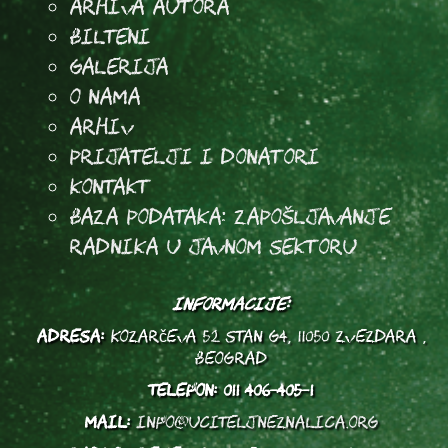
arhiva autora
Bilteni
Galerija
O Nama
Arhiv
Prijatelji i donatori
Kontakt
Baza podataka: Zapošljavanje
radnika u javnom sektoru
INFORMACIJE:
ADRESA:
Kozarčeva 52 stan G4, 11050 Zvezdara ,
Beograd
TELEFON:
011 406-405-1
MAIL:
info@uciteljneznalica.org