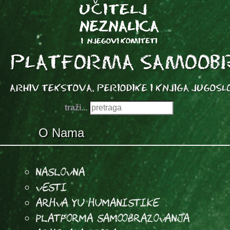
traži...
O Nama
Naslovna
Vesti
Arhva YU Humanistike
Platforma samoobrazovanja