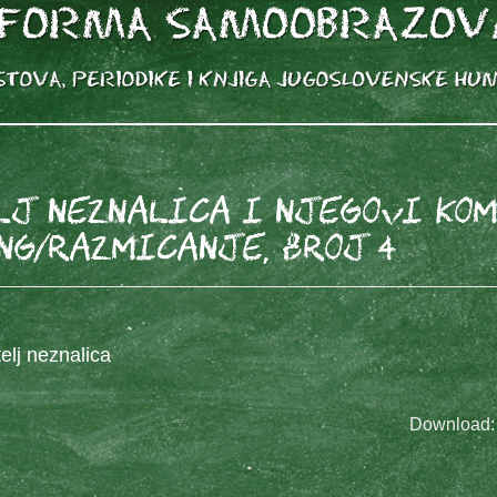
lj Neznalica i njegovi kom
NG/RAZMICANJE, broj 4
elj neznalica
Download: