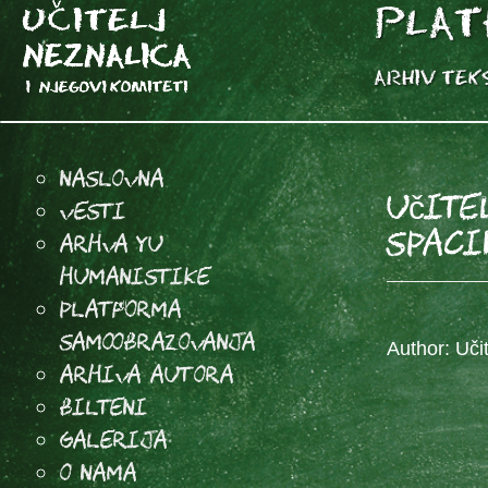
Naslovna
Učite
Vesti
SPACI
Arhva YU
Humanistike
Platforma
samoobrazovanja
Author: Učit
arhiva autora
Bilteni
Galerija
O Nama