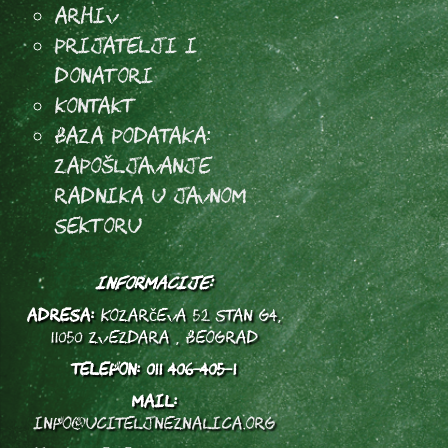
Arhiv
Prijatelji i
donatori
Kontakt
Baza podataka:
Zapošljavanje
radnika u javnom
sektoru
INFORMACIJE:
ADRESA:
Kozarčeva 52 stan G4,
11050 Zvezdara , Beograd
TELEFON:
011 406-405-1
MAIL:
info@uciteljneznalica.org