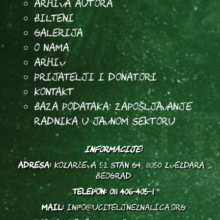
arhiva autora
Bilteni
Galerija
O Nama
Arhiv
Prijatelji i donatori
Kontakt
Baza podataka: Zapošljavanje
radnika u javnom sektoru
INFORMACIJE:
ADRESA:
Kozarčeva 52 stan G4, 11050 Zvezdara ,
Beograd
TELEFON:
011 406-405-1
MAIL:
info@uciteljneznalica.org