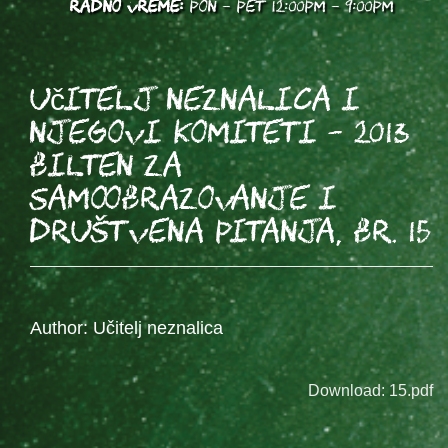
RADNO VREME:
PON - PET 12:00PM - 9:00PM
Učitelj Neznalica i
njegovi komiteti - 2013
BILTEN za
samoobrazovanje i
društvena pitanja, br. 15
Author: Učitelj neznalica
Download: 15.pdf