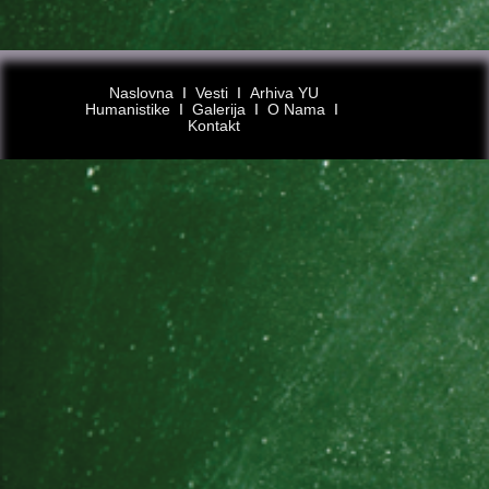
Naslovna
Ι
Vesti
Ι
Arhiva YU
Humanistike
Ι
Galerija
Ι
O Nama
Ι
Kontakt