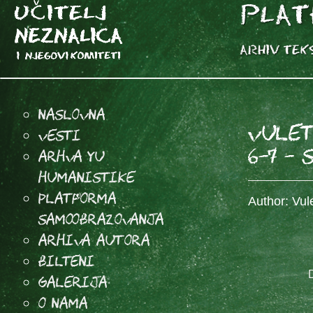
Naslovna
Vulet
Vesti
6-7 -
Arhva YU
Humanistike
Platforma
Author: Vulet
samoobrazovanja
arhiva autora
Bilteni
Galerija
O Nama