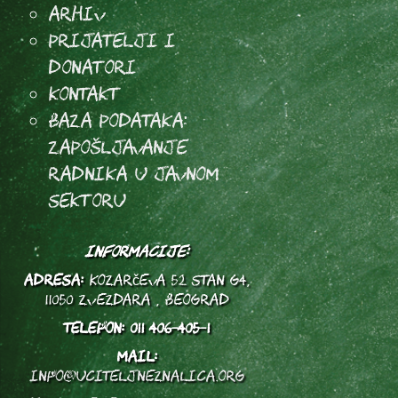
Arhiv
Prijatelji i
donatori
Kontakt
Baza podataka:
Zapošljavanje
radnika u javnom
sektoru
INFORMACIJE:
ADRESA:
Kozarčeva 52 stan G4,
11050 Zvezdara , Beograd
TELEFON:
011 406-405-1
MAIL:
info@uciteljneznalica.org