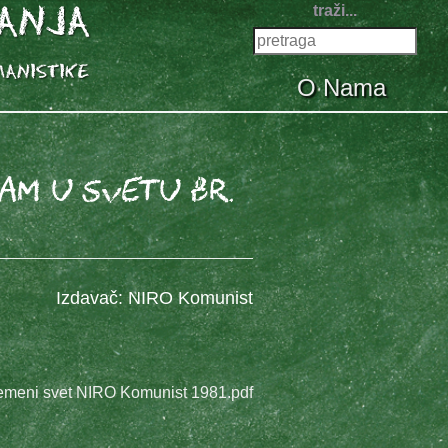
traži...
O Nama
zam u svetu br.
Izdavač: NIRO Komunist
avremeni svet NIRO Komunist 1981.pdf