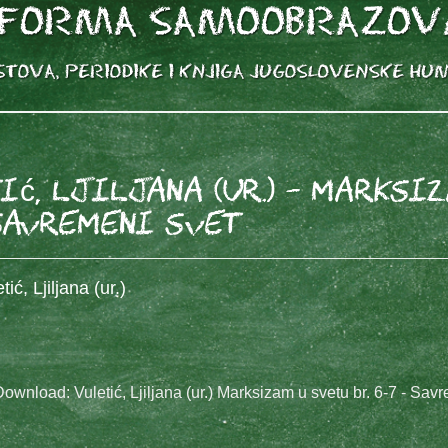
ić, Ljiljana (ur.) - Marksi
 Savremeni svet
ić, Ljiljana (ur.)
Download: Vuletić, Ljiljana (ur.) Marksizam u svetu br. 6-7 - S