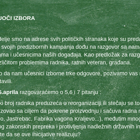
UOČI IZBORA
elje smo na adrese svih političkih stranaka koje su predal
 svojih predizbornih kampanja dođu na razgovor sa nam
ama i učesnicima naših događaja. Kao predložak za razg
azličitom problemima radnika, ratnih veteran, građana.
da nam učesnici izborne trke odgovore, pozivamo vas n
avili.
.aprila
razgovaraćemo o 5,6 i 7 pitanju :
oj radnika preduzeća u reorganizaciji ili stečaju se t
zovao sa ciljem da pokrene proizvodnju i sačuva radna
o, Jastrebac, Fabrika vagona Kraljevo...), međutim mno
 zakonskih prepreka i protivljenja nadležnih državnih inst
e da se ove inicijative realizuju?