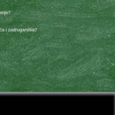
anje?
ća i zadrugarstva?