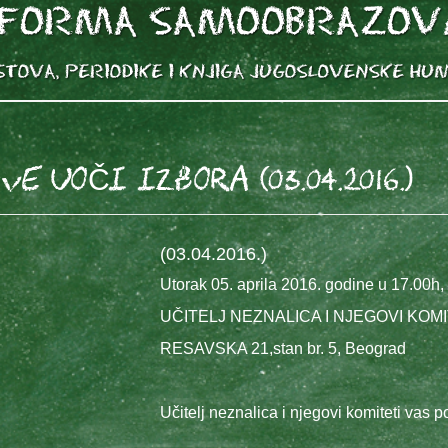
E UOČI IZBORA (03.04.2016.)
(03.04.2016.)
Utorak 05. aprila 2016. godine u 17.00h,
UČITELJ NEZNALICA I NJEGOVI KOMI
RESAVSKA 21,stan br. 5, Beograd
Učitelj neznalica i njegovi komiteti vas p