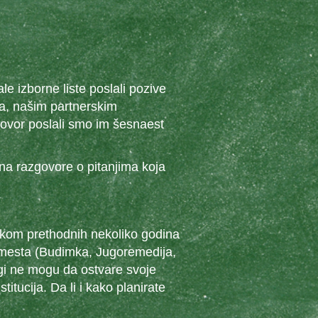
e izborne liste poslali pozive
a, našim partnerskim
ovor poslali smo im šesnaest
a razgovore o pitanjima koja
okom prethodnih nekoliko godina
 mesta (Budimka, Jugoremedija,
gi ne mogu da ostvare svoje
itucija. Da li i kako planirate