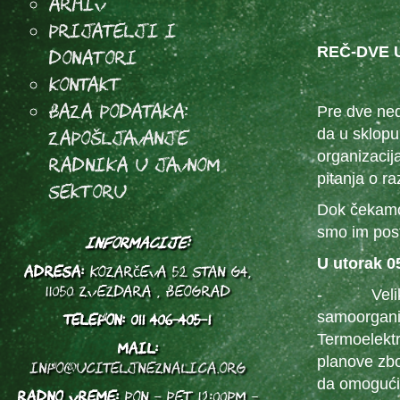
Arhiv
Prijatelji i
REČ-DVE 
donatori
Kontakt
Baza podataka:
Pre dve ned
Zapošljavanje
da u sklopu
organizacij
radnika u javnom
pitanja o r
sektoru
Dok čekamo 
smo im post
INFORMACIJE:
U utorak 05
ADRESA:
Kozarčeva 52 stan G4,
11050 Zvezdara , Beograd
- Veliki br
samoorgani
TELEFON:
011 406-405-1
Termoelektr
MAIL:
planove zbog
info@uciteljneznalica.org
da omogućit
RADNO VREME:
PON - PET 12:00PM -