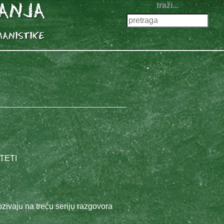
traži...
TETI
ozivaju na treću seriju razgovora