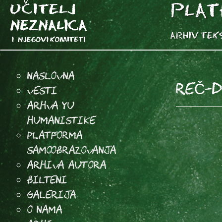
Naslovna
REČ-DV
Vesti
Arhva YU
Humanistike
Platforma
samoobrazovanja
arhiva autora
Bilteni
Galerija
O Nama