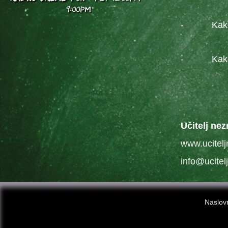
9:00PM
- Kako pla
- Kako plan
Učitelj nez
www.ucitelj
info@ucitel
Naslo