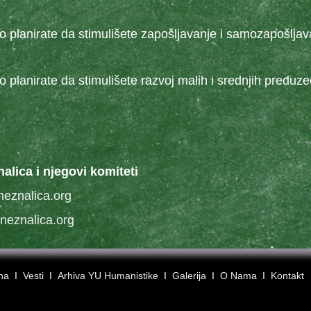
nirate da stimulišete zapošljavanje i samozapošljav
irate da stimulišete razvoj malih i srednjih preduze
nalica i njegovi komiteti
neznalica.org
jneznalica.org
vna
Ι
Vesti
Ι
Arhiva YU Humanistike
Ι
Galerija
Ι
O Nama
Ι
Kontakt