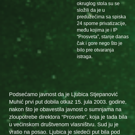
okruglog stola su se
složili da je u
preduzećima sa spiska
24 sporne privatizacije,
među kojima je i IP
“Prosveta”, stanje danas
čak i gore nego što je
bilo pre otvaranja
istraga.
Podsećamo javnost da je Ljubica Stjepanović
Muhić prvi put dobila otkaz 15. jula 2003. godine,
nakon što je obavestila javnost o sumnjama na
zloupotrebe direktora “Prosvete”, koja je tada bila
u većinskom društvenom vlasništvu. Sud ju je
vratio na posao. Ljubica je sledeći put bila pod