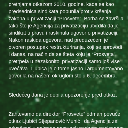
pretnjama otkazom 2010. godine, kada se kao
predsednica sindikata pobunila protiv kršenja
zakona u privatizaciji “Prosvete”. Borba se završila
tako što je Agencija za privatizaciju utvrdila da je
sindikat u pravu i raskinula ugovor o privatizaciji.
Nakon raskida ugovora, nad preduzećem je
otvoren postupak restrukturiranja, koji se sprovodi
i danas, na način da se šteta koju je “Prosveta”
pretrpela u nezakonitoj privatizaciji samo još vise
uvećava. Ljubica je o tome jasno i argumentovano
govorila na našem okruglom stolu 6. decembra.
Sledećeg dana je dobila upozorenje pred otkaz.
Zahtevamo da direktor “Prosvete” odmah povuče
otkaz Ljubici Stjepanović Muhić i da Agencija za