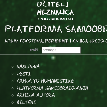
traži...
Naslovna
Vesti
Arhva YU Humanistike
Platforma samoobrazovanja
arhiva autora
Bilteni