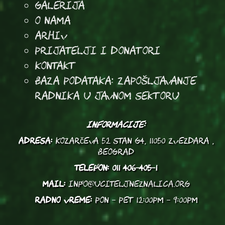
Galerija
O Nama
Arhiv
Prijatelji i donatori
Kontakt
Baza podataka: Zapošljavanje
radnika u javnom sektoru
INFORMACIJE:
ADRESA:
Kozarčeva 52 stan G4, 11050 Zvezdara ,
Beograd
TELEFON:
011 406-405-1
MAIL:
info@uciteljneznalica.org
RADNO VREME:
PON - PET 12:00PM - 9:00PM