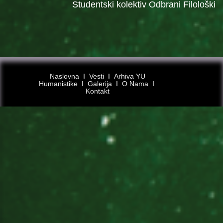
Studentski kolektiv Odbrani Filološki
Naslovna
Ι
Vesti
Ι
Arhiva YU
Humanistike
Ι
Galerija
Ι
O Nama
Ι
Kontakt