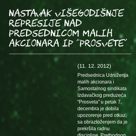
Nastavak višegodišnje
represije nad
predsednicom malih
akcionara IP “Prosvete”
(11. 12. 2012)
Predsednica Udruženja
malih akcionara i
Samostalnog sindikata
Izdavačkog preduzeća
“Prosveta” u petak 7.
decembra je dobila
upozorenje pred otkaz,
sa obrazloženjem da je
prekršila radnu
discipline. Prethodnog