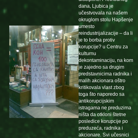
dana, Ljubica je
učestvovala na našem
okruglom stolu Hapšenje
umesto
reindustrijalizacije – da li
je to borba protiv
korupcije? u Centru za
kulturnu
dekontaminaciju, na kom
je zajedno sa drugim
predstavnicima radnika i
malih akcionara oštro
kritikovala vlast zbog
toga što naporedo sa
antikorupcijskim
istragama ne preduzima
ništa da otkloni štetne
posledice korupcije po
preduzeća, radnika i
akcionare. Svi učesnici