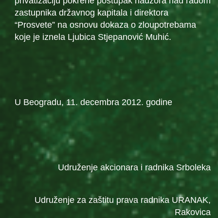
privatizaciju pokrene postupak nadzora nad radom
zastupnika državnog kapitala i direktora
“Prosvete” na osnovu dokaza o zloupotrebama
koje je iznela Ljubica Stjepanović Muhić.
U Beogradu, 11. decembra 2012. godine
Udruženje akcionara i radnika Srboleka
Udruženje za zaštitu prava radnika URANAK,
Rakovica