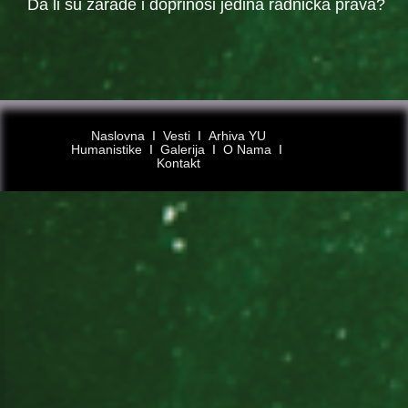
Da li su zarade i doprinosi jedina radnička prava?
Naslovna
Ι
Vesti
Ι
Arhiva YU
Humanistike
Ι
Galerija
Ι
O Nama
Ι
Kontakt