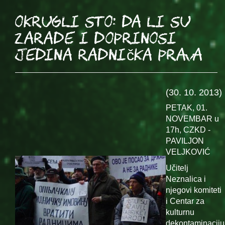
OKRUGLI STO: Da li su
zarade i doprinosi
jedina radnička prava
(30. 10. 2013)
PETAK, 01.
NOVEMBAR u
17h, CZKD -
PAVILJON
VELJKOVIĆ
Učitelj
Neznalica i
njegovi komiteti
i Centar za
kulturnu
dekontaminaciju