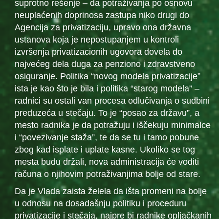
suprotno rešenje – da potraživanja po osnovu
neuplaćenih doprinosa zastupa niko drugi do
Agencija za privatizaciju, upravo ona državna
ustanova koja je nepostupanjem u kontroli
izvršenja privatizacionih ugovora dovela do
najvećeg dela duga za penziono i zdravstveno
osiguranje. Politika “novog modela privatizacije”
ista je kao što je bila i politika “starog modela” –
radnici su ostali van procesa odlučivanja o sudbini
preduzeća u stečaju. To je “posao za državu”, a
mesto radnika je da potražuju i iščekuju minimalce
i “povezivanje staža”, te da se tu i tamo pobune
zbog kad isplate i uplate kasne. Ukoliko se tog
mesta budu držali, nova administracija će voditi
računa o njihovim potraživanjima bolje od stare.
Da je Vlada zaista želela da išta promeni na bolje
u odnosu na dosadašnju politiku i proceduru
privatizacije i stečaja, najpre bi radnike opljačkanih