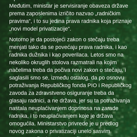
Međutim, ministar je servisiranje obaveza države
prema zaposlenima izričito nazvao „radničkim
pravima”, i to su jedina prava radnika koja priznaje
„novi model privatizacije”.
Notorno je da postojeći zakon o stečaju treba
menjati tako da se povećaju prava radnika, i kao
radnika dužnika i kao poverilaca. Letos smo na
nekoliko okruglih stolova razmatrali na kojim
načelima treba da počiva novi zakon o stečaju, i
saglasili smo se, između ostalog, da po osnovu
potraživanja Republičkog fonda PIO i Republičkog
zavoda za zdravstveno osiguranje treba da
glasaju radnici, a ne država, jer su ta potraživanja
nastala neuplaćivanjem doprinosa na zarade
radnika, i to neuplaćivanjem koje je država
omogućila. Ministarstvo privrede je u predlog
novog zakona o privatizaciji unelo sasvim