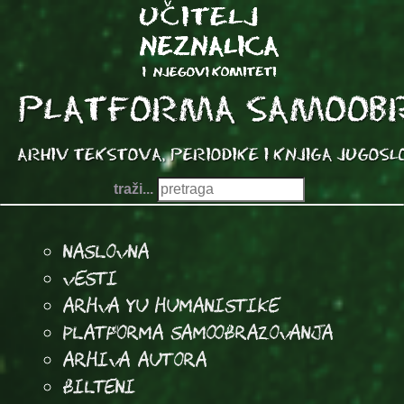
traži...
Naslovna
Vesti
Arhva YU Humanistike
Platforma samoobrazovanja
arhiva autora
Bilteni