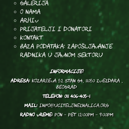
Galerija
O Nama
Arhiv
Prijatelji i donatori
Kontakt
Baza podataka: Zapošljavanje
radnika u javnom sektoru
INFORMACIJE:
ADRESA:
Kozarčeva 52 stan G4, 11050 Zvezdara ,
Beograd
TELEFON:
011 406-405-1
MAIL:
info@uciteljneznalica.org
RADNO VREME:
PON - PET 12:00PM - 9:00PM