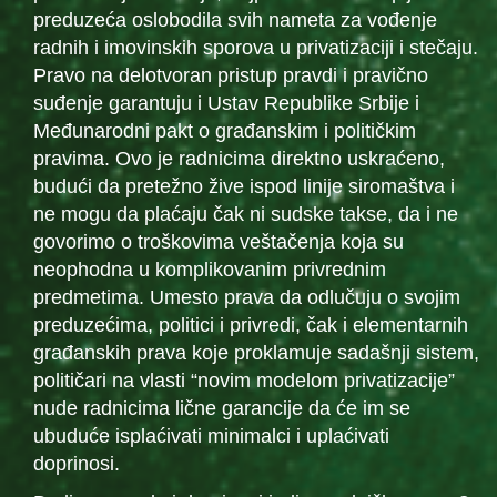
preduzeća oslobodila svih nameta za vođenje
radnih i imovinskih sporova u privatizaciji i stečaju.
Pravo na delotvoran pristup pravdi i pravično
suđenje garantuju i Ustav Republike Srbije i
Međunarodni pakt o građanskim i političkim
pravima. Ovo je radnicima direktno uskraćeno,
budući da pretežno žive ispod linije siromaštva i
ne mogu da plaćaju čak ni sudske takse, da i ne
govorimo o troškovima veštačenja koja su
neophodna u komplikovanim privrednim
predmetima. Umesto prava da odlučuju o svojim
preduzećima, politici i privredi, čak i elementarnih
građanskih prava koje proklamuje sadašnji sistem,
političari na vlasti “novim modelom privatizacije”
nude radnicima lične garancije da će im se
ubuduće isplaćivati minimalci i uplaćivati
doprinosi.