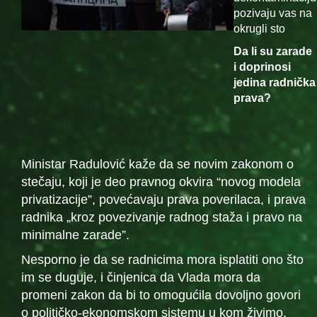
pozivaju vas na
okrugli sto
Da li su zarade
i doprinosi
jedina radnička
prava?
Ministar Radulović kaže da se novim zakonom o
stečaju, koji je deo pravnog okvira “novog modela
privatizacije”, povećavaju prava poverilaca, i prava
radnika „kroz povezivanje radnog staža i pravo na
minimalne zarade”.
Nesporno je da se radnicima mora isplatiti ono što
im se duguje, i činjenica da Vlada mora da
promeni zakon da bi to omogućila dovoljno govori
o političko-ekonomskom sistemu u kom živimo.