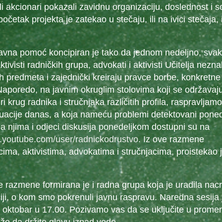
li akcionari pokazali zavidnu organizaciju, doslednost i s
četak projekta je zatekao u stečaju, ili na ivici stečaja, i
avna pomoć koncipiran je tako da jednom nedeljno, svako
ktivisti radničkih grupa, advokati i aktivisti Učitelja nez
h predmeta i zajednički kreiraju pravce borbe, konkretne
 Naporedo, na javnim okruglim stolovima koji se održavaj
ri krug radnika i stručnjaka različitih profila, raspravljamo
tuacije danas, a koja nameću problemi detektovani poned
a njima i odjeci diskusija ponedeljkom dostupni su na
.youtube.com/user/radnickodrustvo
. Iz ove razmene
ima, aktivistima, advokatima i stručnjacima, proistekao j
te razmene formirana je i radna grupa koja je uradila nacr
iji, o kom smo pokrenuli javnu raspravu. Naredna sesija 
. oktobar u 17.00. Pozivamo vas da se uključite u promen