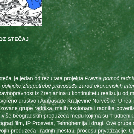
OZ STEČAJ
stečaj je jedan od rezultata projekta
Pravna pomoć radnic
 političke zloupotrebe pravosuđa zarad ekonomskih inte
avnopravnost iz Zrenjanina u kontinuitetu realizuju od 
voreno društvo i Ambasade Kraljevine Norveške. U realiz
ovane grupe radnika, malih akcionara i radnika-poveril
i više beogradskih preduzeća među kojima su Trudbeni
ograd film, IP Prosveta, Tehnohemija i drugi. Ove grupe
ojih preduzeća i radnih mesta u procesu privatizacije. 