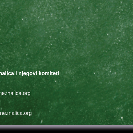
nalica i njegovi komiteti
neznalica.org
jneznalica.org