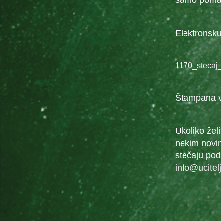
samo pomaž
Elektronsku
1170_stecaj
Štampana ve
Ukoliko žel
nekim novim
stečaju pod
info@ucitel