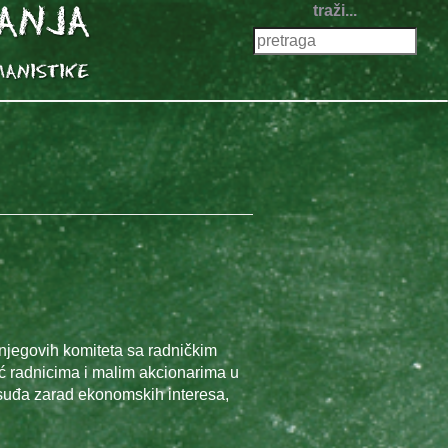
traži...
i njegovih komiteta sa radničkim
 radnicima i malim akcionarima u
osuđa zarad ekonomskih interesa,