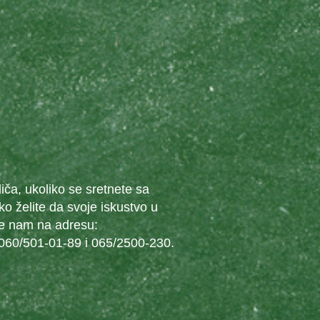
iča, ukoliko se sretnete sa
o želite da svoje iskustvo u
ite nam na adresu:
, 060/501-01-89 i 065/2500-230.