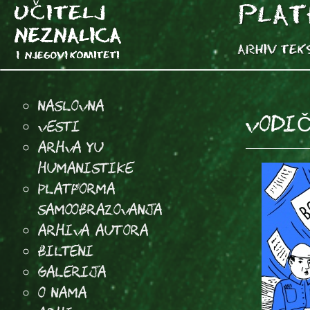
Naslovna
VODIČ
Vesti
Arhva YU
Humanistike
Platforma
samoobrazovanja
arhiva autora
Bilteni
Galerija
O Nama