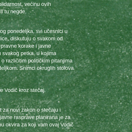
olidarnost, većinu ovih
li tu negde.
g ponedeljka, svi učesnici u
nalice, diskutuju o svakom od
 pravne korake i javne
u svakog petka, u kojima
 o različitim političkim pitanjima
eljkom. Snimci okruglih stolova
e Vodič kroz stečaj.
t za novi zakon o stečaju i
javne rasprave planirana je za
u okvira za koji vam ovaj Vodič