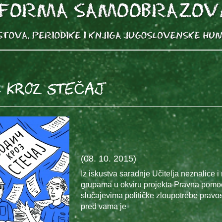
 KROZ STEČAJ
(08. 10. 2015)
Iz iskustva saradnje Učitelja neznalice 
grupama u okviru projekta Pravna pomoć
slučajevima političke zloupotrebe prav
pred vama je