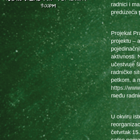
radnici i ma
9:00PM
preduzeća po
Projekat Pr
projektu – a
pojedinačni
aktivnosti.
učestvuje ši
radničke si
petkom, a n
https://www
među radnic
U okviru is
reorganizac
četvrtak 15