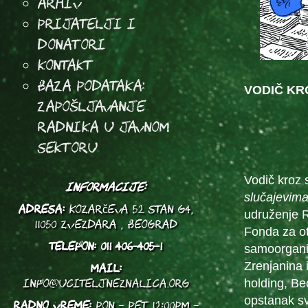
Arhiv
Prijatelji i
donatori
Kontakt
Baza podataka:
VODIČ KR
Zapošljavanje
radnika u javnom
sektoru
Vodič kroz 
INFORMACIJE:
slučajevima
ADRESA:
Kozarčeva 52 stan G4,
udruženje R
11050 Zvezdara , Beograd
Fonda za ot
TELEFON:
011 406-405-1
samoorganiz
Zrenjanina 
MAIL:
info@uciteljneznalica.org
holding, Be
opstanak sv
RADNO VREME:
PON - PET 12:00PM -