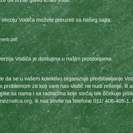
e da držite glavu iznad vode.
 verziju Vodiča možete preuzeti sa našeg sajta:
_web.pdf
rzija Vodiča je dostupna u našim prostorijama.
ite da se u vašem kolektivu organizuje predstavljanje Vod
 problemom za koji vam nas Vodič ne nudi rešenje, ili ak
elite sa nama i sa radnicima koje stečaj tek očekuje piš
jneznalica.org
, ili nas zovite na telefone 011/ 406-405-1