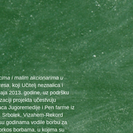
ima i malim akcionarima u
resa
, koji Učitelj neznalica i
maja 2013. godine, uz podršku
aciji projekta učestvuju
aca Jugoremedije i Pen farme iz
k, Srbolek, Vizahem-Rekord
 su godinama vodile borbu za
Uprkos borbama, u kojima su