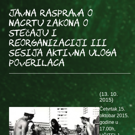
Javna rasprava o
nacrtu zakona o
stečaju i
reorganizaciji III
sesija AKTIVNA ULOGA
POVERILACA
(13. 10.
2015)
Četvrtak 15.
oktobar 2015.
godine u
17.00h,