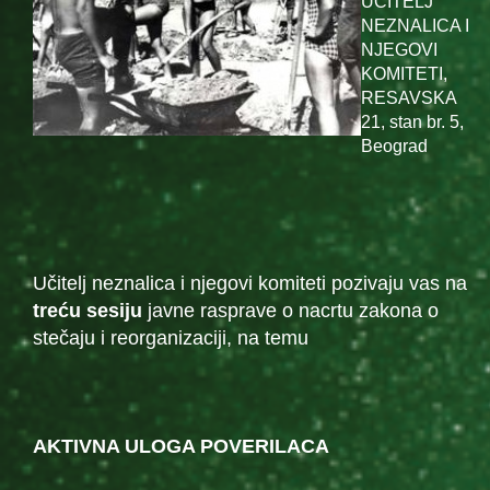
UČITELJ
NEZNALICA I
NJEGOVI
KOMITETI,
RESAVSKA
21, stan br. 5,
Beograd
Učitelj neznalica i njegovi komiteti pozivaju vas na
tre
ću sesiju
javne rasprave o nacrtu zakona o
stečaju i reorganizaciji, na temu
AKTIVNA ULOGA POVERILACA