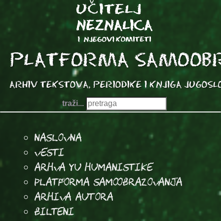
traži...
Naslovna
Vesti
Arhva YU Humanistike
Platforma samoobrazovanja
arhiva autora
Bilteni