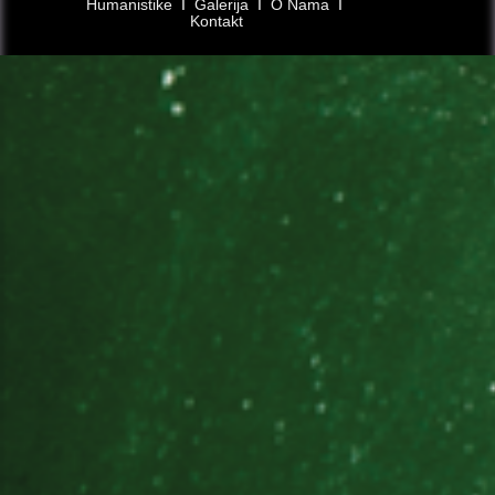
Humanistike
Ι
Galerija
Ι
O Nama
Ι
Kontakt