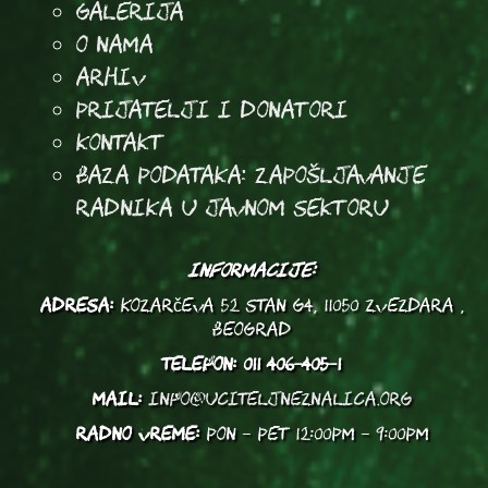
Galerija
O Nama
Arhiv
Prijatelji i donatori
Kontakt
Baza podataka: Zapošljavanje
radnika u javnom sektoru
INFORMACIJE:
ADRESA:
Kozarčeva 52 stan G4, 11050 Zvezdara ,
Beograd
TELEFON:
011 406-405-1
MAIL:
info@uciteljneznalica.org
RADNO VREME:
PON - PET 12:00PM - 9:00PM