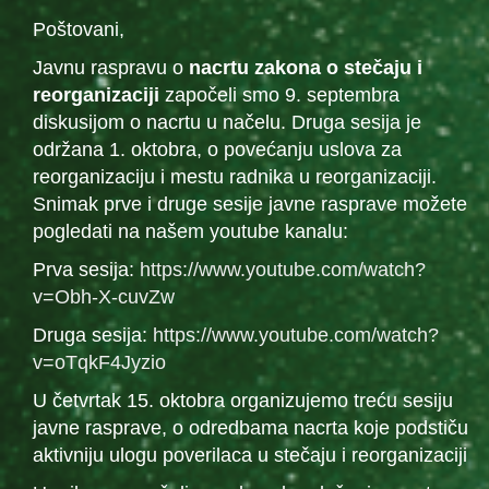
Poštovani,
Javnu raspravu o
nacrtu zakona o stečaju i
reorganizaciji
započeli smo 9. septembra
diskusijom o nacrtu u načelu. Druga sesija je
održana 1. oktobra, o povećanju uslova za
reorganizaciju i mestu radnika u reorganizaciji.
Snimak prve i druge sesije javne rasprave možete
pogledati na našem youtube kanalu:
Prva sesija:
https://www.youtube.com/watch?
v=Obh-X-cuvZw
Druga sesija:
https://www.youtube.com/watch?
v=oTqkF4Jyzio
U četvrtak 15. oktobra organizujemo treću sesiju
javne rasprave, o odredbama nacrta koje podstiču
aktivniju ulogu poverilaca u stečaju i reorganizaciji