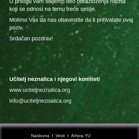
U prilogu vam šaljemo deo obrazloženja nacrta
koji se odnosi na temu treće sesije.
Molimo Vas da nas obavestite da li prihvatate ovaj
poziv.
Srdačan pozdrav!
Učitelj neznalica i njegovi komiteti
www.uciteljneznalica.org
info@uciteljneznalica.org
Naslovna
Ι
Vesti
Ι
Arhiva YU