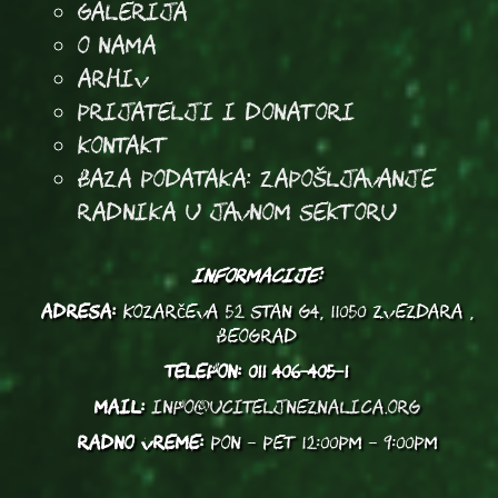
Galerija
O Nama
Arhiv
Prijatelji i donatori
Kontakt
Baza podataka: Zapošljavanje
radnika u javnom sektoru
INFORMACIJE:
ADRESA:
Kozarčeva 52 stan G4, 11050 Zvezdara ,
Beograd
TELEFON:
011 406-405-1
MAIL:
info@uciteljneznalica.org
RADNO VREME:
PON - PET 12:00PM - 9:00PM