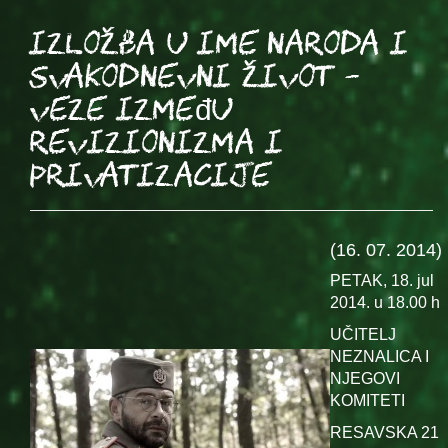
Izložba U IME NARODA i
svakodnevni život –
veze između
revizionizma i
privatizacije
(16. 07. 2014)
PETAK, 18. jul
2014. u 18.00 h
UČITELJ
NEZNALICA I
NJEGOVI
KOMITETI
RESAVSKA 21