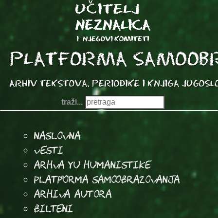
traži...
Naslovna
Vesti
Arhva YU Humanistike
Platforma samoobrazovanja
arhiva autora
Bilteni