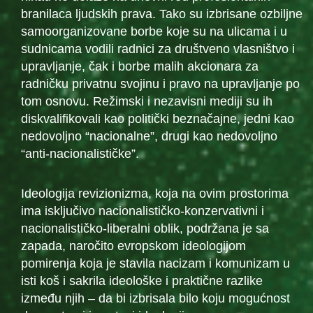
branilaca ljudskih prava. Tako su izbrisane ozbiljne
samoorganizovane borbe koje su na ulicama i u
sudnicama vodili radnici za društveno vlasništvo i
upravljanje, čak i borbe malih akcionara za
radničku privatnu svojinu i pravo na upravljanje po
tom osnovu. Režimski i nezavisni mediji su ih
diskvalifikovali kao politički beznačajne, jedni kao
nedovoljno “nacionalne”, drugi kao nedovoljno
“anti-nacionalističke”.
Ideologija revizionizma, koja na ovim prostorima
ima isključivo nacionalističko-konzervativni i
nacionalističko-liberalni oblik, podržana je sa
zapada, naročito evropskom ideologijom
pomirenja koja je stavila nacizam i komunizam u
isti koš i sakrila ideološke i praktične razlike
između njih – da bi izbrisala bilo koju mogućnost