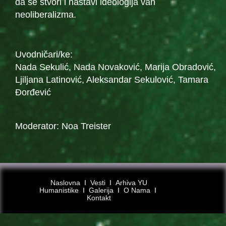
da se stvori i nastavi ideologija van
neoliberalizma.
Uvodničari/ke:
Nada Sekulić, Nada Novaković, Marija Obradović,
Ljiljana Latinović, Aleksandar Sekulović, Tamara
Đorđević
Moderator: Noa Treister
Naslovna
Ι
Vesti
Ι
Arhiva YU
Humanistike
Ι
Galerija
Ι
O Nama
Ι
Kontakt