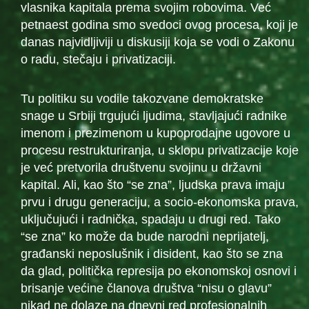
vlasnika kapitala prema svojim robovima. Već
petnaest godina smo svedoci ovog procesa, koji je
danas najvidljiviji u diskusiji koja se vodi o Zakonu
o radu, stečaju i privatizaciji.
Tu politiku su vodile takozvane demokratske
snage u Srbiji trgujući ljudima, stavljajući radnike
imenom i prezimenom u kupoprodajne ugovore u
procesu restrukturiranja, u sklopu privatizacije koje
je već pretvorila društvenu svojinu u državni
kapital. Ali, kao što “se zna”, ljudska prava imaju
prvu i drugu generaciju, a socio-ekonomska prava,
uključujući i radnička, spadaju u drugi red. Tako
“se zna” ko može da bude narodni neprijatelj,
građanski neposlušnik i disident, kao što se zna
da glad, politička represija po ekonomskoj osnovi i
brisanje većine članova društva “nisu o glavu”
nikad ne dolaze na dnevni red profesionalnih