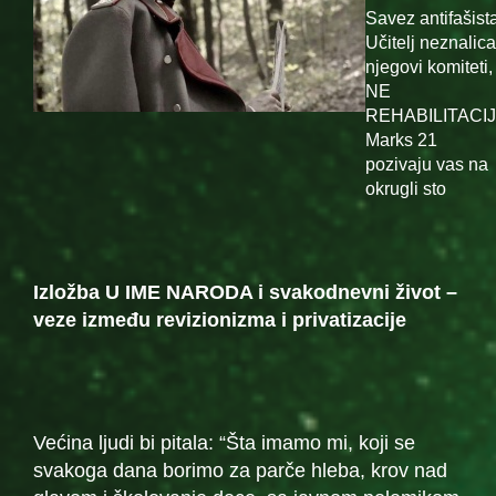
Savez antifašist
Učitelj neznalica
njegovi komiteti,
NE
REHABILITACIJI
Marks 21
pozivaju vas na
okrugli sto
Izlo
ž
ba U IME NARODA i svakodnevni život –
veze između revizionizma i privatizacije
Većina ljudi bi pitala: “Šta imamo mi, koji se
svakoga dana borimo za parče hleba, krov nad