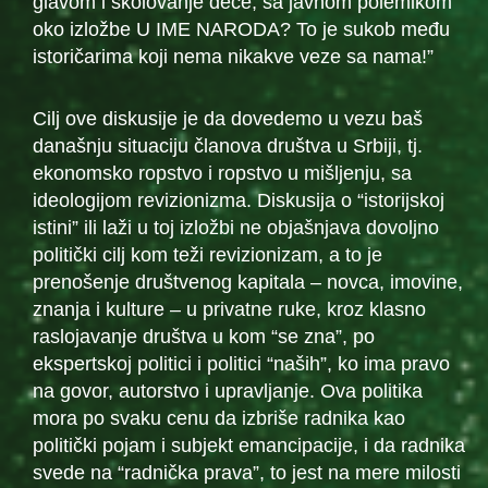
glavom i školovanje dece, sa javnom polemikom
oko izložbe U IME NARODA? To je sukob među
istoričarima koji nema nikakve veze sa nama!”
Cilj ove diskusije je da dovedemo u vezu baš
današnju situaciju članova društva u Srbiji, tj.
ekonomsko ropstvo i ropstvo u mišljenju, sa
ideologijom revizionizma. Diskusija o “istorijskoj
istini” ili laži u toj izložbi ne objašnjava dovoljno
politički cilj kom teži revizionizam, a to je
prenošenje društvenog kapitala – novca, imovine,
znanja i kulture – u privatne ruke, kroz klasno
raslojavanje društva u kom “se zna”, po
ekspertskoj politici i politici “naših”, ko ima pravo
na govor, autorstvo i upravljanje. Ova politika
mora po svaku cenu da izbriše radnika kao
politički pojam i subjekt emancipacije, i da radnika
svede na “radnička prava”, to jest na mere milosti