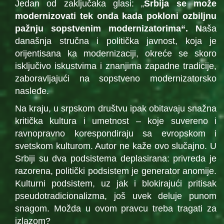
Jedan od zaključaka glasi: „
Srbija se može
modernizovati tek onda kada pokloni ozbiljnu
pažnju sopstvenim modernizatorima“. N
aša
današnja stručna i politička javnost, koja je
orijentisana ka modernizaciji, okreće se skoro
isključivo iskustvima i znanjima zapadne tradicije,
zaboravljajući na sopstveno modernizatorsko
nasleđe.
Na kraju, u srpskom društvu ipak obitavaju snažna
kritička kultura i umetnost – koje suvereno i
ravnopravno korespondiraju sa evropskom i
svetskom kulturom. Autor ne kaže ovo slučajno. U
Srbiji su dva podsistema deplasirana: privreda je
razorena, politički podsistem je generator anomije.
Kulturni podsistem, uz jak i blokirajući pritisak
pseudotradicionalizma, još uvek deluje punom
snagom. Možda u ovom pravcu treba tragati za
izlazom?