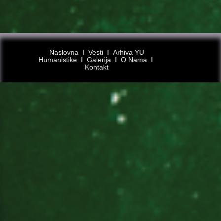
Naslovna
Ι
Vesti
Ι
Arhiva YU
Humanistike
Ι
Galerija
Ι
O Nama
Ι
Kontakt