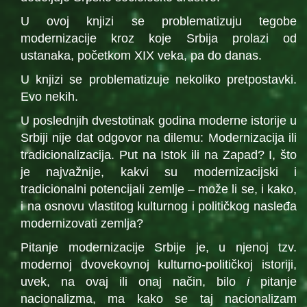
U ovoj knjizi se problematizuju tegobe
modernizacije kroz koje Srbija prolazi od
ustanaka, početkom XIX veka, pa do danas.
U knjizi se problematizuje nekoliko pretpostavki.
Evo nekih.
U poslednjih dvestotinak godina moderne istorije u
Srbiji nije dat odgovor na dilemu: Modernizacija ili
tradicionalizacija. Put na Istok ili na Zapad? I, što
je najvažnije, kakvi su modernizacijski i
tradicionalni potencijali zemlje – može li se, i kako,
i na osnovu vlastitog kulturnog i političkog nasleđa
modernizovati zemlja?
Pitanje modernizacije Srbije je, u njenoj tzv.
modernoj dvovekovnoj kulturno-političkoj istoriji,
uvek, na ovaj ili onaj način, bilo
i
pitanje
nacionalizma, ma kako se taj nacionalizam