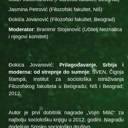
Jasmina Petrović (Filozofski fakultet, Niš)
Đokica Jovanović (Filozofski fakultet, Beograd)
Moderator
: Branimir Stojanović (Učitelj Neznalica
i njegovi komiteti)
Đokica Jovanović:
Prilagođavanje. Srbija i
moderna: od strepnje do sumnje
; SVEN, Čigoja
štampa, Institut za sociološka istraživanja
Filozofskog fakulteta u Beogradu; Niš i Beograd;
2012.
Autor je prvi dobitnik nagrade „Vojin Milić“ za
najbolju sociološku knjigu u 2012. godini. Nagradu
dodeljuje Srpsko sociološko društvo.