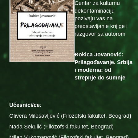
Centar za kulturnu
dekontaminaciju
pozivaju vas na
predstavljanje knjige i
razgovor sa autorom
Đokica Jovanović:
Prilagođavanje. Srbija
i moderna: od
strepnje do sumnje
Učesnici/ce
:
Olivera Milosavljević (Filozofski fakultet, Beograd
)
Nada Sekulić (Filozofski fakultet, Beograd)
Milan Vukomanović (Filozofski fakultet, Beograd)