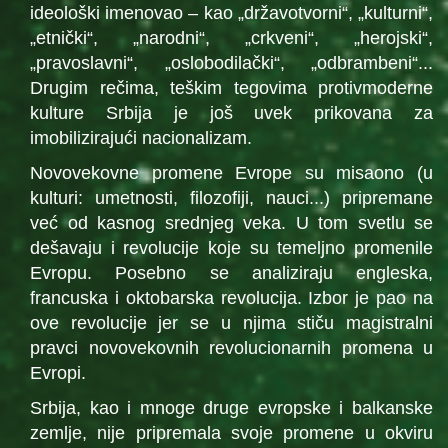
ideološki imenovao – kao „državotvorni“, „kulturni“,
„etnički“, „narodni“, „crkveni“, „herojski“,
„pravoslavni“, „oslobodilački“, „odbrambeni“...
Drugim rečima, teškim tegovima protivmoderne
kulture Srbija je još uvek prikovana za
imobilizirajući nacionalizam.
Novovekovne promene Evrope su misaono (u
kulturi: umetnosti, filozofiji, nauci...) pripremane
već od kasnog srednjeg veka. U tom svetlu se
dešavaju i revolucije koje su temeljno promenile
Evropu. Posebno se analiziraju engleska,
francuska i oktobarska revolucija. Izbor je pao na
ove revolucije jer se u njima stiču magistralni
pravci novovekovnih revolucionarnih promena u
Evropi.
Srbija, kao i mnoge druge evropske i balkanske
zemlje, nije pripremala svoje promene u okviru