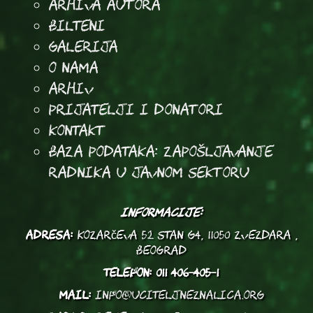
arhiva autora
Bilteni
Galerija
O Nama
Arhiv
Prijatelji i donatori
Kontakt
Baza podataka: Zapošljavanje
radnika u javnom sektoru
INFORMACIJE:
ADRESA:
Kozarčeva 52 stan G4, 11050 Zvezdara ,
Beograd
TELEFON:
011 406-405-1
MAIL:
info@uciteljneznalica.org