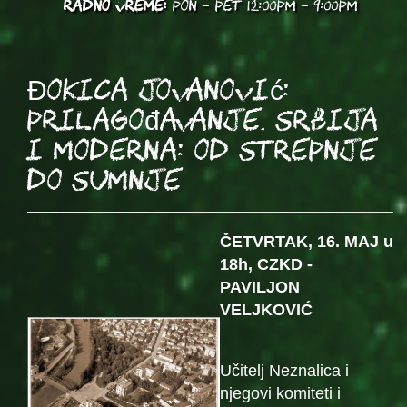
RADNO VREME:
PON - PET 12:00PM - 9:00PM
Đokica Jovanović:
Prilagođavanje. Srbija
i moderna: od strepnje
do sumnje
ČETVRTAK, 16. MAJ u
18h, CZKD -
PAVILJON
VELJKOVIĆ
Učitelj Neznalica i
njegovi komiteti i