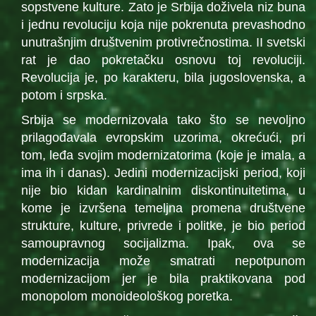
sopstvene kulture. Zato je Srbija doživela niz buna
i jednu revoluciju koja nije pokrenuta prevashodno
unutrašnjim društvenim protivrečnostima. II svetski
rat je dao pokretačku osnovu toj revoluciji.
Revolucija je, po karakteru, bila jugoslovenska, a
potom i srpska.
Srbija se modernizovala tako što se nevoljno
prilagođavala evropskim uzorima, okrećući, pri
tom, leđa svojim modernizatorima (koje je imala, a
ima ih i danas). Jedini modernizacijski period, koji
nije bio kidan kardinalnim diskontinuitetima, u
kome je izvršena temeljna promena društvene
strukture, kulture, privrede i politke, je bio period
samoupravnog socijalizma. Ipak, ova se
modernizacija može smatrati nepotpunom
modernizacijom jer je bila praktikovana pod
monopolom monoideološkog poretka.