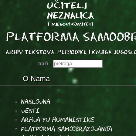
traži...
O Nama
Naslovna
Vesti
Arhva YU Humanistike
Platforma samoobrazovanja