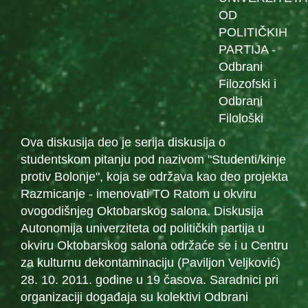
OD
POLITIČKIH
PARTIJA -
Odbrani
Filozofski i
Odbrani
Filološki
Ova diskusija deo je serija diskusija o
studentskom pitanju pod nazivom "Studenti/kinje
protiv Bolonje", koja se održava kao deo projekta
Razmicanje - imenovati TO Ratom u okviru
ovogodišnjeg Oktobarskog salona. Diskusija
Autonomija univerziteta od političkih partija u
okviru Oktobarskog salona održaće se i u Centru
za kulturnu dekontaminaciju (Paviljon Veljković)
28. 10. 2011. godine u 19 časova. Saradnici pri
organizaciji događaja su kolektivi Odbrani