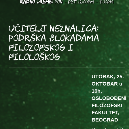
RADNO VREME:
PON - PET 12:00PM - 9:00PM
UČITELJ NEZNALICA:
PODRŠKA BLOKADAMA
FILOZOFSKOG I
FILOLOŠKOG
UTORAK, 25.
OKTOBAR u
16h,
OSLOBOĐENI
FILOZOFSKI
FAKULTET,
BEOGRAD