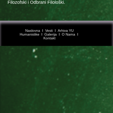
Filozofski i Odbrani Filološki.
Naslovna
Ι
Vesti
Ι
Arhiva YU
Humanistike
Ι
Galerija
Ι
O Nama
Ι
Kontakt