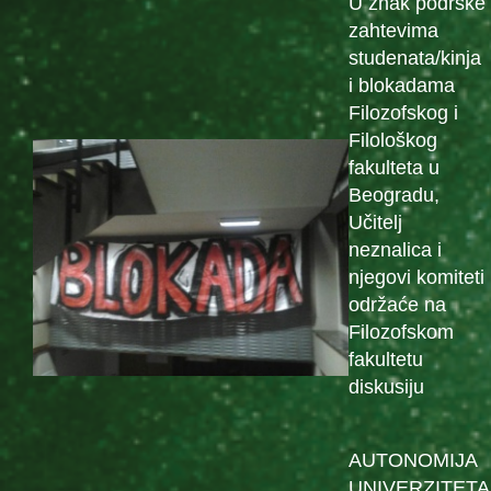
U znak podrške
zahtevima
studenata/kinja
i blokadama
Filozofskog i
Filološkog
fakulteta u
Beogradu,
Učitelj
neznalica i
njegovi komiteti
održaće na
Filozofskom
fakultetu
diskusiju
AUTONOMIJA
UNIVERZITETA