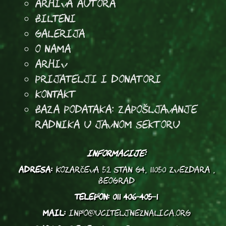
arhiva autora
Bilteni
Galerija
O Nama
Arhiv
Prijatelji i donatori
Kontakt
Baza podataka: Zapošljavanje
radnika u javnom sektoru
INFORMACIJE:
ADRESA:
Kozarčeva 52 stan G4, 11050 Zvezdara ,
Beograd
TELEFON:
011 406-405-1
MAIL:
info@uciteljneznalica.org