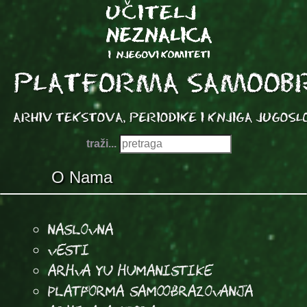
traži...
O Nama
Naslovna
Vesti
Arhva YU Humanistike
Platforma samoobrazovanja