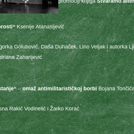
promociji knjiga
Stvaramo alter
brosti“
Ksenije Atanasijević
orka Golubović, Daša Duhaček, Lino Veljak i autorka Ljil
 Adriana Zaharijević
stanje“
–
omaž antimilitarističkoj borbi
Bojana Tončić
na Rakić Vodinelić i Žarko Korać