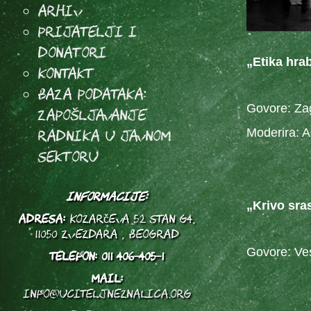
Arhiv
Prijatelji i
donatori
„Etika hra
Kontakt
Baza podataka:
Govore: Zag
Zapošljavanje
radnika u javnom
Moderira:
sektoru
INFORMACIJE:
„Krivo sra
ADRESA:
Kozarčeva 52 stan G4,
11050 Zvezdara , Beograd
Govore: Ves
TELEFON:
011 406-405-1
MAIL:
info@uciteljneznalica.org