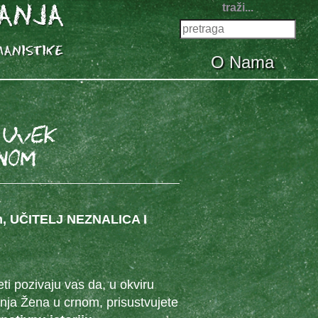
traži...
O Nama
 UVEK
rnom
0h, UČITELJ NEZNALICA I
eti pozivaju vas da, u okviru
nja Žena u crnom, prisustvujete