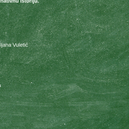
nativnu istoriju.
jana Vuletić
a