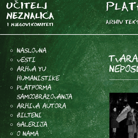
Naslovna
TVARA
Vesti
NEPOS
Arhva YU
Humanistike
Platforma
samoobrazovanja
arhiva autora
Bilteni
Galerija
O Nama