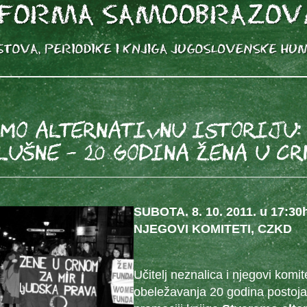
MO ALTERNATIVNU ISTORIJU:
LUŠNE – 20 GODINA Žena u c
SUBOTA. 8. 10. 2011. u 17:3
NJEGOVI KOMITETI, CZKD
Učitelj neznalica i njegovi komit
obeležavanja 20 godina postoja