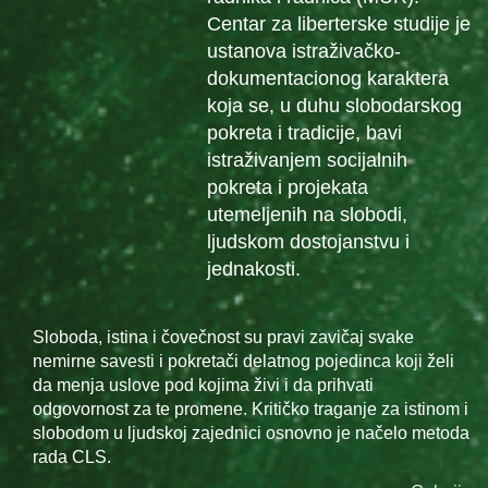
Centar za liberterske studije je
ustanova istraživačko-
dokumentacionog karaktera
koja se, u duhu slobodarskog
pokreta i tradicije, bavi
istraživanjem socijalnih
pokreta i projekata
utemeljenih na slobodi,
ljudskom dostojanstvu i
jednakosti.
Sloboda, istina i čovečnost su pravi zavičaj svake
nemirne savesti i pokretači delatnog pojedinca koji želi
da menja uslove pod kojima živi i da prihvati
odgovornost za te promene. Kritičko traganje za istinom i
slobodom u ljudskoj zajednici osnovno je načelo metoda
rada CLS.