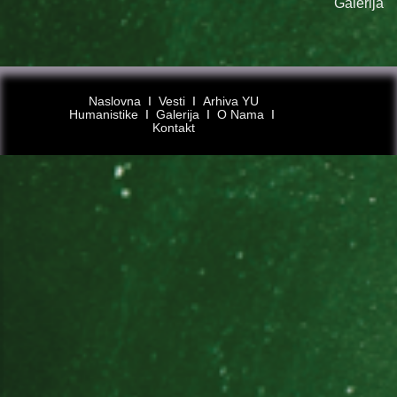
Galerija
Naslovna
Ι
Vesti
Ι
Arhiva YU
Humanistike
Ι
Galerija
Ι
O Nama
Ι
Kontakt