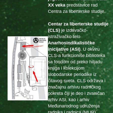
XX veka
predstavice rad
Centra za liberterske studije.
Centar za liberterske studije
(CLS)
je izdavačko-
istraživačko telo
Anarhosindikalističke
inicijative (ASI)
. U okviru
CLS-a funkcioniše biblioteka
sa fondom od preko hiljadu
knjiga i kolekcijom
slobodarske periodike iz
čitavog sveta. CLS održava i
značajnu arhivu radničkog
pokreta čiji je deo i zvaničan
arhiv ASI, kao i arhiv
Međunarodnog udruženja
radnika i radnica (MUR).