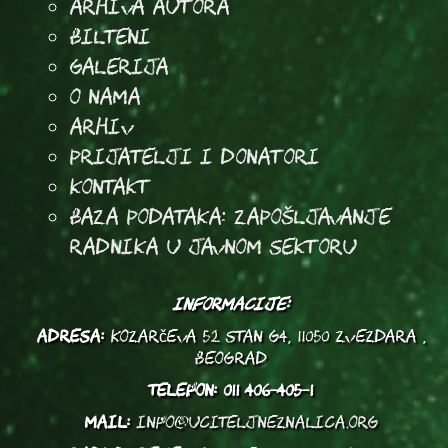
arhiva autora
Bilteni
Galerija
O Nama
Arhiv
Prijatelji i donatori
Kontakt
Baza podataka: Zapošljavanje
radnika u javnom sektoru
INFORMACIJE:
ADRESA:
Kozarčeva 52 stan G4, 11050 Zvezdara ,
Beograd
TELEFON:
011 406-405-1
MAIL:
info@uciteljneznalica.org