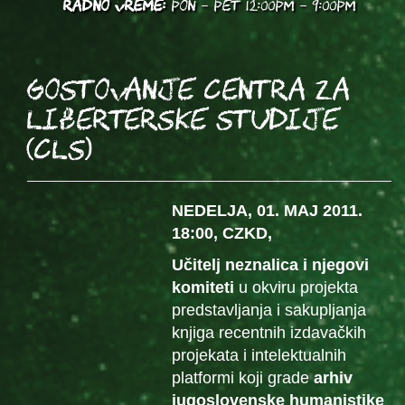
RADNO VREME:
PON - PET 12:00PM - 9:00PM
GOSTOVANJE CENTRA ZA
LIBERTERSKE STUDIJE
(CLS)
NEDELJA, 01. MAJ 2011.
18:00, CZKD,
Učitelj neznalica i njegovi
komiteti
u okviru projekta
predstavljanja i sakupljanja
knjiga recentnih izdavačkih
projekata i intelektualnih
platformi koji grade
arhiv
jugoslovenske humanistike