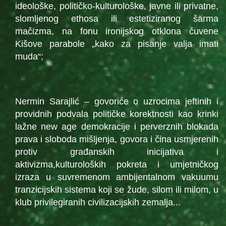
ideološke, političko-kulturološke, javne ili privatne,
slomljenog ethosa ili estetiziranog šarma
mačizma, na fonu ironijskog otklona čuvene
Kišove parabole „kako za pisanje valja imati
muda“;
Nermin Sarajlić – govoriće o uzrocima jeftinih i
providnih podvala političke korektnosti kao krinki
lažne new age demokracije i perverznih blokada
prava i sloboda mišljenja, govora i čina usmjerenih
protiv građanskih inicijativa i
aktivizma,kulturoloških pokreta i umjetničkog
izraza u suvremenom ambijentalnom vakuumu
tranzicijskih sistema koji se žude, silom ili milom, u
klub privilegiranih civilizacijskih zemalja...