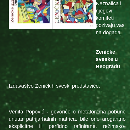
Neznalica i
njegovi
komiteti
pozivaju vas
na događaj
Zeničke
sveske u
Beogradu
Izdavaštvo Zeničkih sveski predstaviće:
Venita Popović - govoriće o metaforama pobune
unutar patrijarhalnih matrica, bile one arogantno
eksplicitne ili perfidno rafinirane, režimsko-