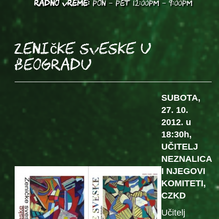
RADNO VREME:
PON - PET 12:00PM - 9:00PM
Zeničke sveske u
Beogradu
SUBOTA,
27. 10.
2012. u
18:30h,
UČITELJ
NEZNALICA
I NJEGOVI
KOMITETI,
CZKD
Učitelj