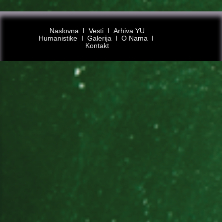
Naslovna
Ι
Vesti
Ι
Arhiva YU
Humanistike
Ι
Galerija
Ι
O Nama
Ι
Kontakt