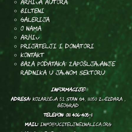
arhiva autora
Bilteni
Galerija
O Nama
Arhiv
Prijatelji i donatori
Kontakt
Baza podataka: Zapošljavanje
radnika u javnom sektoru
INFORMACIJE:
ADRESA:
Kozarčeva 52 stan G4, 11050 Zvezdara ,
Beograd
TELEFON:
011 406-405-1
MAIL:
info@uciteljneznalica.org