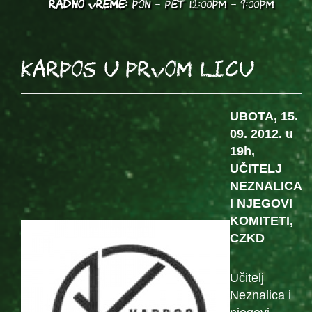
RADNO VREME:
PON - PET 12:00PM - 9:00PM
KARPOS u prvom licu
UBOTA, 15.
09. 2012. u
19h,
UČITELJ
NEZNALICA
I NJEGOVI
KOMITETI,
CZKD
Učitelj
Neznalica i