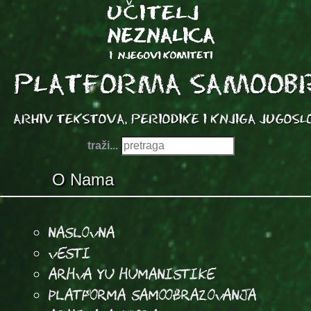
traži...
O Nama
Naslovna
Vesti
Arhva YU Humanistike
Platforma samoobrazovanja