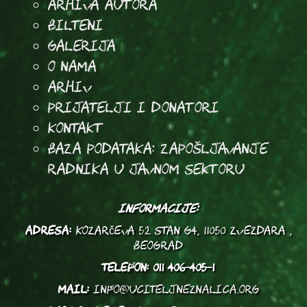
arhiva autora
Bilteni
Galerija
O Nama
Arhiv
Prijatelji i donatori
Kontakt
Baza podataka: Zapošljavanje
radnika u javnom sektoru
INFORMACIJE:
ADRESA:
Kozarčeva 52 stan G4, 11050 Zvezdara ,
Beograd
TELEFON:
011 406-405-1
MAIL:
info@uciteljneznalica.org