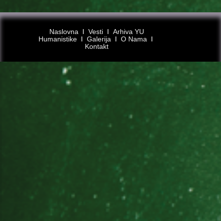
Naslovna
Ι
Vesti
Ι
Arhiva YU
Humanistike
Ι
Galerija
Ι
O Nama
Ι
Kontakt