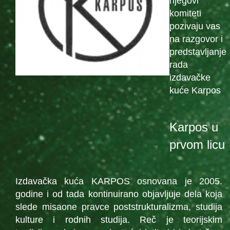
njegovi
komiteti
pozivaju vas
na razgovor i
predstavljanje
rada
izdavačke
kuće Karpos
Karpos u
prvom licu
Izdavačka kuća KARPOS osnovana je 2005.
godine i od tada kontinuirano objavljuje dela koja
slede misaone pravce poststrukturalizma, studija
kulture i rodnih studija. Reč je teorijskim