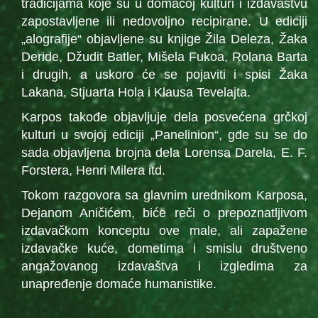
tradicijama koje su u domaćoj kulturi i izdavaštvu
zapostavljene ili nedovoljno recipirane. U ediciji
„alografije“ objavljene su knjige Žila Deleza, Žaka
Deride, Džudit Batler, Mišela Fukoa, Rolana Barta
i drugih, a uskoro će se pojaviti i spisi Žaka
Lakana, Stjuarta Hola i Klausa Tevelajta.
Karpos takođe objavljuje dela posvećena grčkoj
kulturi u svojoj ediciji „Panelinion“, gde su se do
sada objavljena brojna dela Lorensa Darela, E. F.
Forstera, Henri Milera itd.
Tokom razgovora sa glavnim urednikom Karposa,
Dejanom Aničićem, biće reči o prepoznatljivom
izdavačkom konceptu ove male, ali zapažene
izdavačke kuće, dometima i smislu društveno
angažovanog izdavaštva i izgledima za
unapređenje domaće humanistike.