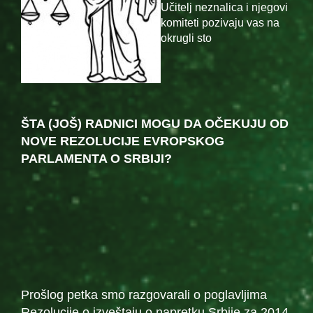
Učitelj neznalica i njegovi
komiteti pozivaju vas na
okrugli sto
ŠTA (JOŠ) RADNICI MOGU DA OČEKUJU OD
NOVE REZOLUCIJE EVROPSKOG
PARLAMENTA O SRBIJI?
Prošlog petka smo razgovarali o poglavljima
Rezolucije o izveštaju o napretku Srbije za 2014.