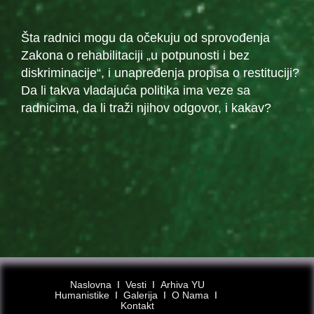
Šta radnici mogu da očekuju od sprovođenja
Zakona o rehabilitaciji „u potpunosti i bez
diskriminacije“, i unapređenja propisa o restituciji?
Da li takva vladajuća politika ima veze sa
radnicima, da li traži njihov odgovor, i kakav?
Naslovna
Ι
Vesti
Ι
Arhiva YU
Humanistike
Ι
Galerija
Ι
O Nama
Ι
Kontakt