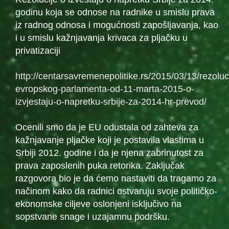
godinu koja se odnose na radnike u smislu prava
iz radnog odnosa i mogućnosti zapošljavanja, kao
i u smislu kažnjavanja krivaca za pljačku u
privatizaciji
http://centarsavremenepolitike.rs/2015/03/13/rezoluc
evropskog-parlamenta-od-11-marta-2015-o-
izvjestaju-o-napretku-srbije-za-2014-hr-prevod/
Ocenili smo da je EU odustala od zahteva za
kažnjavanje pljačke koji je postavila vlastima u
Srbiji 2012. godine i da je njena zabrinutost za
prava zaposlenih puka retorika. Zaključak
razgovora bio je da ćemo nastaviti da tragamo za
načinom kako da radnici ostvaruju svoje političko-
ekonomske ciljeve oslonjeni isključivo na
sopstvane snage i uzajamnu podršku.