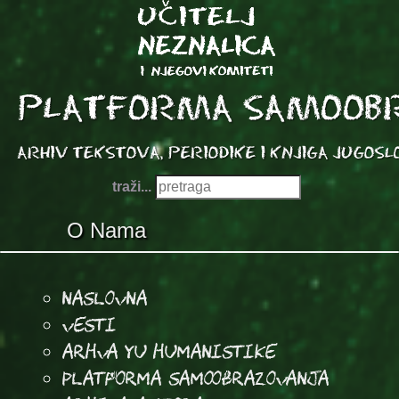
traži...
O Nama
Naslovna
Vesti
Arhva YU Humanistike
Platforma samoobrazovanja