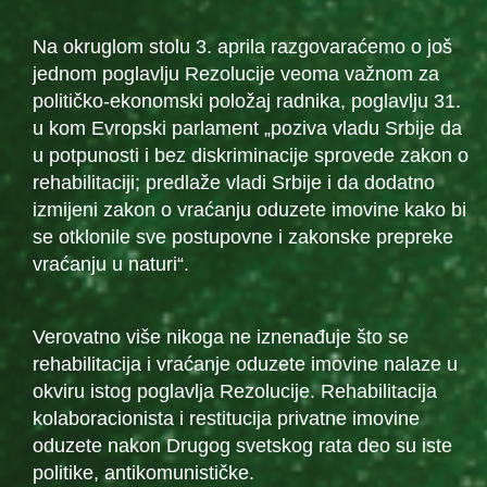
Na okruglom stolu 3. aprila razgovaraćemo o još
jednom poglavlju Rezolucije veoma važnom za
političko-ekonomski položaj radnika, poglavlju 31.
u kom Evropski parlament „poziva vladu Srbije da
u potpunosti i bez diskriminacije sprovede zakon o
rehabilitaciji; predlaže vladi Srbije i da dodatno
izmijeni zakon o vraćanju oduzete imovine kako bi
se otklonile sve postupovne i zakonske prepreke
vraćanju u naturi“.
Verovatno više nikoga ne iznenađuje što se
rehabilitacija i vraćanje oduzete imovine nalaze u
okviru istog poglavlja Rezolucije. Rehabilitacija
kolaboracionista i restitucija privatne imovine
oduzete nakon Drugog svetskog rata deo su iste
politike, antikomunističke.