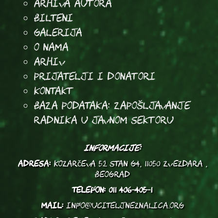
arhiva autora
Bilteni
Galerija
O Nama
Arhiv
Prijatelji i donatori
Kontakt
Baza podataka: Zapošljavanje
radnika u javnom sektoru
INFORMACIJE:
ADRESA:
Kozarčeva 52 stan G4, 11050 Zvezdara ,
Beograd
TELEFON:
011 406-405-1
MAIL:
info@uciteljneznalica.org