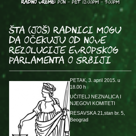
RADNO VREME:
PON - PET 12:00PM - 9:00PM
ŠTA (JOŠ) RADNICI MOGU
DA OČEKUJU OD NOVE
REZOLUCIJE EVROPSKOG
PARLAMENTA O SRBIJI
PETAK, 3. april 2015. u
18.00 h
UČITELJ NEZNALICA I
NJEGOVI KOMITETI
RESAVSKA 21,stan br. 5,
Beograd