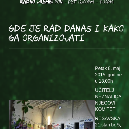
RADNO VREME:
PON - PET 12:00PM - 9:00PM
GDE JE RAD DANAS i kako
ga organizovati
Petak 8. maj
2015. godine
u 18.00h
UČITELJ
NEZNALICA I
NJEGOVI
KOMITETI
RESAVSKA
21,stan br. 5,