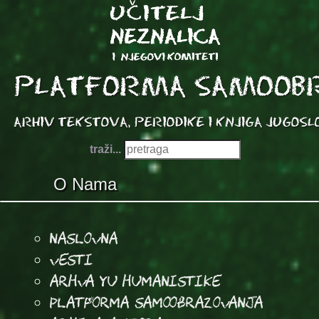
traži...
O Nama
Naslovna
Vesti
Arhva YU Humanistike
Platforma samoobrazovanja