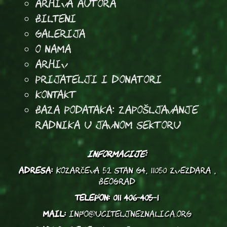
arhiva autora
Bilteni
Galerija
O Nama
Arhiv
Prijatelji i donatori
Kontakt
Baza podataka: Zapošljavanje
radnika u javnom sektoru
INFORMACIJE:
ADRESA:
Kozarčeva 52 stan G4, 11050 Zvezdara ,
Beograd
TELEFON:
011 406-405-1
MAIL:
info@uciteljneznalica.org