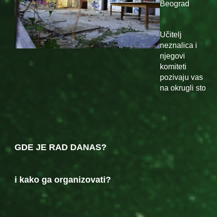
Beograd
Učitelj
neznalica i
njegovi
komiteti
pozivaju vas
na okrugli sto
GDE JE RAD DANAS?
i kako ga organizovati?