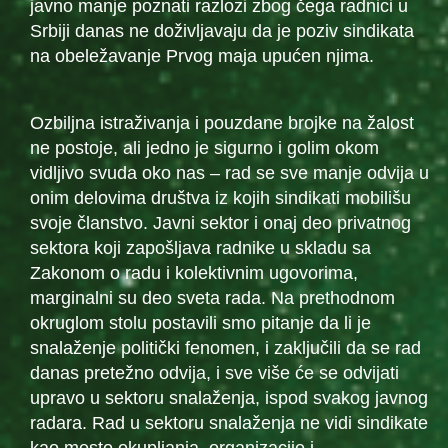
javno manje poznati razlozi zbog čega radnici u
Srbiji danas ne doživljavaju da je poziv sindikata
na obeležavanje Prvog maja upućen njima.
Ozbiljna istraživanja i pouzdane brojke na žalost
ne postoje, ali jedno je sigurno i golim okom
vidljivo svuda oko nas – rad se sve manje odvija u
onim delovima društva iz kojih sindikati mobilišu
svoje članstvo. Javni sektor i onaj deo privatnog
sektora koji zapošljava radnike u skladu sa
Zakonom o radu i kolektivnim ugovorima,
marginalni su deo sveta rada. Na prethodnom
okruglom stolu postavili smo pitanje da li je
snalaženje politički fenomen, i zaključili da se rad
danas pretežno odvija, i sve više će se odvijati
upravo u sektoru snalaženja, ispod svakog javnog
radara. Rad u sektoru snalaženja ne vidi sindikate