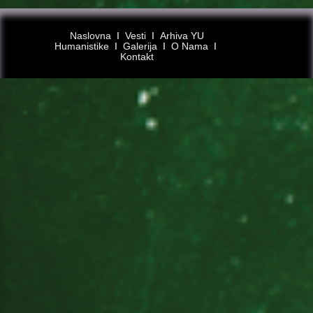
Naslovna
Ι
Vesti
Ι
Arhiva YU
Humanistike
Ι
Galerija
Ι
O Nama
Ι
Kontakt