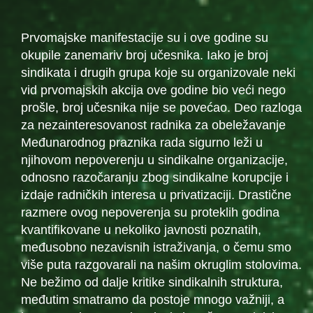
Prvomajske manifestacije su i ove godine su
okupile zanemariv broj učesnika. Iako je broj
sindikata i drugih grupa koje su organizovale neki
vid prvomajskih akcija ove godine bio veći nego
prošle, broj učesnika nije se povećao. Deo razloga
za nezainteresovanost radnika za obeležavanje
Međunarodnog praznika rada sigurno leži u
njihovom nepoverenju u sindikalne organizacije,
odnosno razočaranju zbog sindikalne korupcije i
izdaje radničkih interesa u privatizaciji. Drastične
razmere ovog nepoverenja su proteklih godina
kvantifikovane u nekoliko javnosti poznatih,
međusobno nezavisnih istraživanja, o čemu smo
više puta razgovarali na našim okruglim stolovima.
Ne bežimo od dalje kritike sindikalnih struktura,
međutim smatramo da postoje mnogo važniji, a