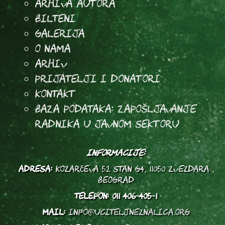
arhiva autora
Bilteni
Galerija
O Nama
Arhiv
Prijatelji i donatori
Kontakt
Baza podataka: Zapošljavanje
radnika u javnom sektoru
INFORMACIJE:
ADRESA:
Kozarčeva 52 stan G4, 11050 Zvezdara ,
Beograd
TELEFON:
011 406-405-1
MAIL:
info@uciteljneznalica.org