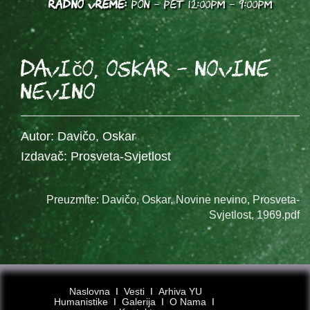
RADNO VREME:
PON - PET 12:00PM - 9:00PM
Davičo, Oskar - Novine
nevino
Autor: Davičo, Oskar
Izdavač: Prosveta-Svjetlost
Preuzmite: Davičo, Oskar, Novine nevino, Prosveta-
Svjetlost, 1969.pdf
Naslovna
Ι
Vesti
Ι
Arhiva YU
Humanistike
Ι
Galerija
Ι
O Nama
Ι