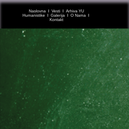
Naslovna
Ι
Vesti
Ι
Arhiva YU
Humanistike
Ι
Galerija
Ι
O Nama
Ι
Kontakt