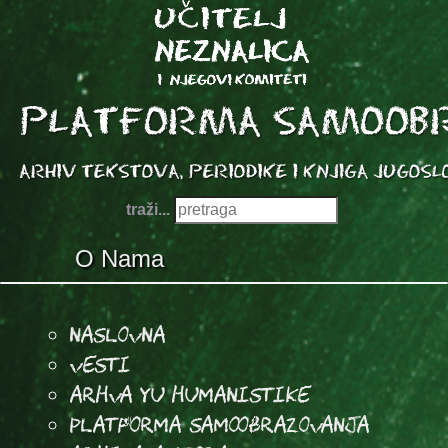
traži...
O Nama
Naslovna
Vesti
Arhva YU Humanistike
Platforma samoobrazovanja