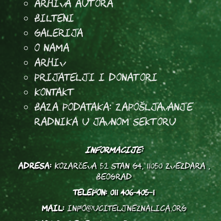
arhiva autora
Bilteni
Galerija
O Nama
Arhiv
Prijatelji i donatori
Kontakt
Baza podataka: Zapošljavanje
radnika u javnom sektoru
INFORMACIJE:
ADRESA:
Kozarčeva 52 stan G4, 11050 Zvezdara ,
Beograd
TELEFON:
011 406-405-1
MAIL:
info@uciteljneznalica.org