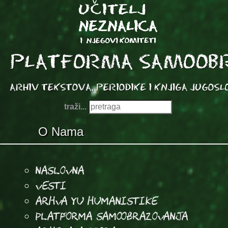
traži...
O Nama
Naslovna
Vesti
Arhva YU Humanistike
Platforma samoobrazovanja