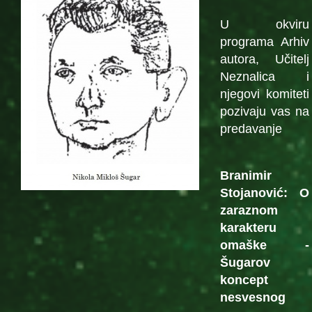
U okviru
programa Arhiv
autora, Učitelj
Neznalica i
njegovi komiteti
pozivaju vas na
predavanje
Branimir
Stojanović: O
zaraznom
karakteru
omaške -
Šugarov
koncept
nesvesnog