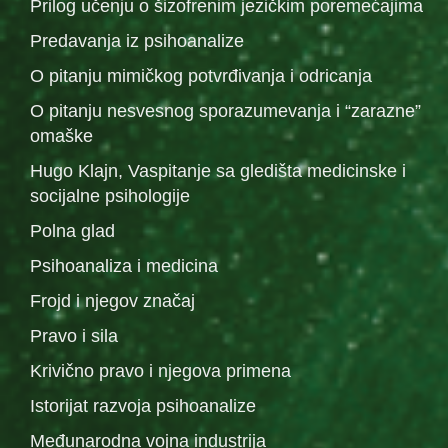
Prilog učenju o šizofrenim jezičkim poremećajima
Predavanja iz psihoanalize
O pitanju mimičkog potvrđivanja i odricanja
O pitanju nesvesnog sporazumevanja i “zarazne”
omaške
Hugo Klajn, Vaspitanje sa gledišta medicinske i
socijalne psihologije
Polna glad
Psihoanaliza i medicina
Frojd i njegov značaj
Pravo i sila
Krivično pravo i njegova primena
Istorijat razvoja psihoanalize
Međunarodna vojna industrija