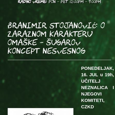
RADNO VREME:
PON - PET 12:00PM - 9:00PM
Branimir Stojanović: O
zaraznom karakteru
omaške - Šugarov
koncept nesvesnog
PONEDELJAK,
16. JUL u 19h,
UČITELJ
NEZNALICA I
NJEGOVI
KOMITETI,
CZKD