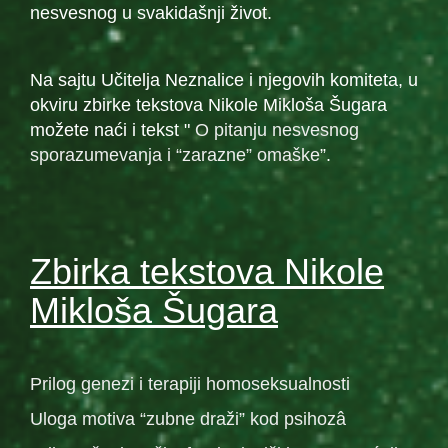
nesvesnog u svakidašnji život.
Na sajtu Učitelja Neznalice i njegovih komiteta, u
okviru zbirke tekstova Nikole Mikloša Šugara
možete naći i tekst "
O pitanju nesvesnog
sporazumevanja i “zarazne” omaške
”.
Zbirka tekstova Nikole
Mikloša Šugara
Prilog genezi i terapiji homoseksualnosti
Uloga motiva “zubne draži” kod psihozâ