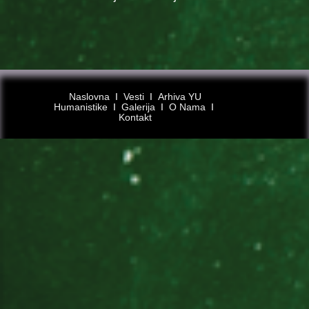
Naslovna
Ι
Vesti
Ι
Arhiva YU
Humanistike
Ι
Galerija
Ι
O Nama
Ι
Kontakt