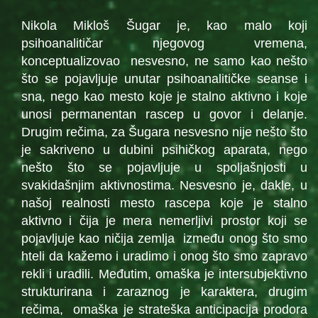
Nikola Mikloš Šugar je, kao malo koji
psihoanalitičar njegovog vremena,
konceptualizovao nesvesno, ne samo kao nešto
što se pojavljuje unutar psihoanalitičke seanse i
sna, nego kao mesto koje je stalno aktivno i koje
unosi permanentan rascep u govor i delanje.
Drugim rečima, za Šugara nesvesno nije nešto što
je sakriveno u dubini psihičkog aparata, nego
nešto što se pojavljuje u spoljašnjosti u
svakidašnjim aktivnostima. Nesvesno je, dakle, u
našoj realnosti mesto rascepa koje je stalno
aktivno i čija je mera nemerljivi prostor koji se
pojavljuje kao ničija zemlja između onog što smo
hteli da kažemo i uradimo i onog što smo zapravo
rekli i uradili. Međutim, omaška je intersubjektivno
strukturirana i zaraznog je karaktera, drugim
rečima, omaška je strateška anticipacija prodora