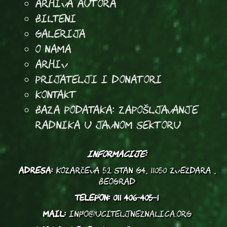
arhiva autora
Bilteni
Galerija
O Nama
Arhiv
Prijatelji i donatori
Kontakt
Baza podataka: Zapošljavanje
radnika u javnom sektoru
INFORMACIJE:
ADRESA:
Kozarčeva 52 stan G4, 11050 Zvezdara ,
Beograd
TELEFON:
011 406-405-1
MAIL:
info@uciteljneznalica.org