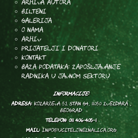
arhiva autora
Bilteni
Galerija
O Nama
Arhiv
Prijatelji i donatori
Kontakt
Baza podataka: Zapošljavanje
radnika u javnom sektoru
INFORMACIJE:
ADRESA:
Kozarčeva 52 stan G4, 11050 Zvezdara ,
Beograd
TELEFON:
011 406-405-1
MAIL:
info@uciteljneznalica.org