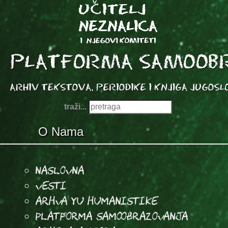
traži...
O Nama
Naslovna
Vesti
Arhva YU Humanistike
Platforma samoobrazovanja