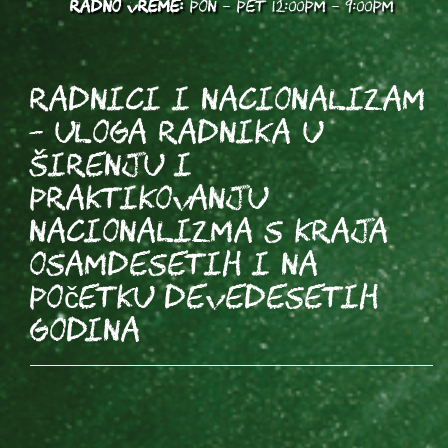
RADNO VREME:
PON - PET 12:00PM - 9:00PM
Radnici i nacionalizam
– uloga radnika u
širenju i
praktikovanju
nacionalizma s kraja
osamdesetih i na
početku devedesetih
godina