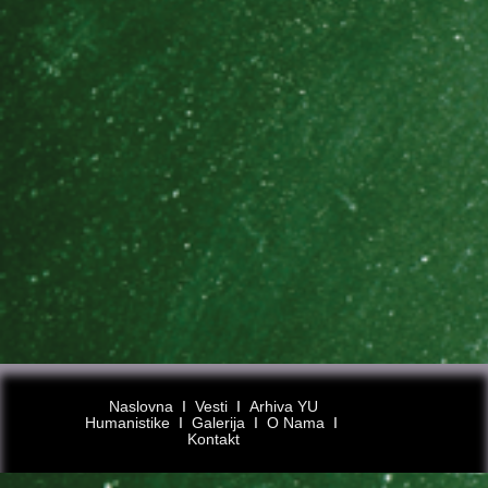
Naslovna
Ι
Vesti
Ι
Arhiva YU
Humanistike
Ι
Galerija
Ι
O Nama
Ι
Kontakt