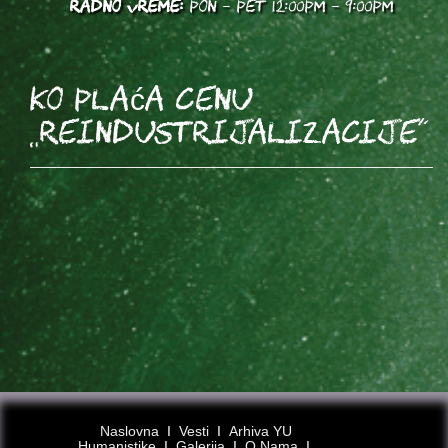
RADNO VREME:
PON - PET 12:00PM - 9:00PM
Ko plaća cenu
„reindustrijalizacije“
Naslovna
Ι
Vesti
Ι
Arhiva YU
Humanistike
Ι
Galerija
Ι
O Nama
Ι