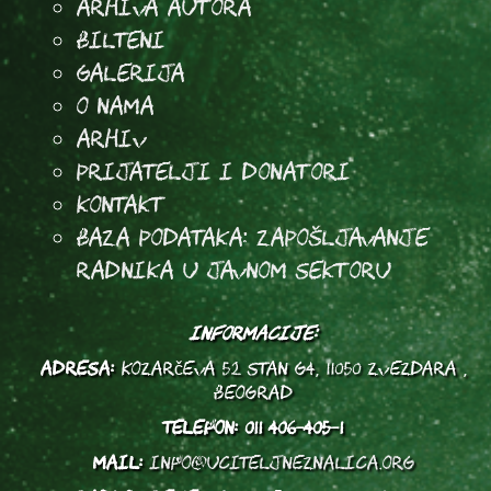
arhiva autora
Bilteni
Galerija
O Nama
Arhiv
Prijatelji i donatori
Kontakt
Baza podataka: Zapošljavanje
radnika u javnom sektoru
INFORMACIJE:
ADRESA:
Kozarčeva 52 stan G4, 11050 Zvezdara ,
Beograd
TELEFON:
011 406-405-1
MAIL:
info@uciteljneznalica.org