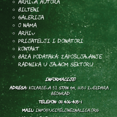
arhiva autora
Bilteni
Galerija
O Nama
Arhiv
Prijatelji i donatori
Kontakt
Baza podataka: Zapošljavanje
radnika u javnom sektoru
INFORMACIJE:
ADRESA:
Kozarčeva 52 stan G4, 11050 Zvezdara ,
Beograd
TELEFON:
011 406-405-1
MAIL:
info@uciteljneznalica.org