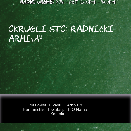
RADNO VREME:
PON - PET 12:00PM - 9:00PM
OKRUGLI STO: Radnički
arhiv?
Naslovna
Ι
Vesti
Ι
Arhiva YU
Humanistike
Ι
Galerija
Ι
O Nama
Ι
Kontakt