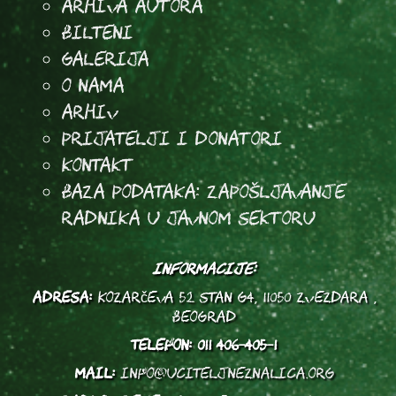
arhiva autora
Bilteni
Galerija
O Nama
Arhiv
Prijatelji i donatori
Kontakt
Baza podataka: Zapošljavanje
radnika u javnom sektoru
INFORMACIJE:
ADRESA:
Kozarčeva 52 stan G4, 11050 Zvezdara ,
Beograd
TELEFON:
011 406-405-1
MAIL:
info@uciteljneznalica.org