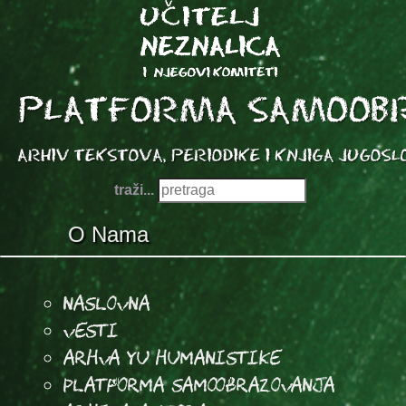
traži...
O Nama
Naslovna
Vesti
Arhva YU Humanistike
Platforma samoobrazovanja