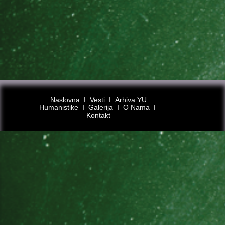
Naslovna
Ι
Vesti
Ι
Arhiva YU
Humanistike
Ι
Galerija
Ι
O Nama
Ι
Kontakt