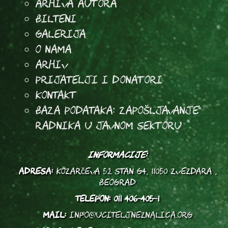
arhiva autora
Bilteni
Galerija
O Nama
Arhiv
Prijatelji i donatori
Kontakt
Baza podataka: Zapošljavanje
radnika u javnom sektoru
INFORMACIJE:
ADRESA:
Kozarčeva 52 stan G4, 11050 Zvezdara ,
Beograd
TELEFON:
011 406-405-1
MAIL:
info@uciteljneznalica.org